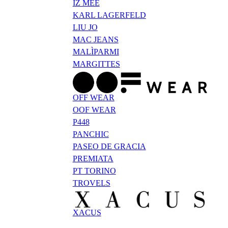
IZ MEE
KARL LAGERFELD
LIU JO
MAC JEANS
MALÌPARMI
MARGITTES
OFF WEAR
OOF WEAR
P448
PANCHIC
PASEO DE GRACIA
PREMIATA
PT TORINO
TROVELS
XACUS