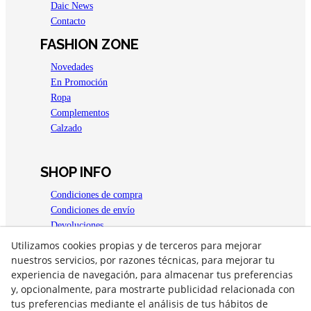
Daic News
Contacto
FASHION ZONE
Novedades
En Promoción
Ropa
Complementos
Calzado
SHOP INFO
Condiciones de compra
Condiciones de envío
Devoluciones
Aviso legal
Utilizamos cookies propias y de terceros para mejorar
Política de privacidad
nuestros servicios, por razones técnicas, para mejorar tu
Política de Cookies
experiencia de navegación, para almacenar tus preferencias
y, opcionalmente, para mostrarte publicidad relacionada con
OPEN 4 YOU
tus preferencias mediante el análisis de tus hábitos de