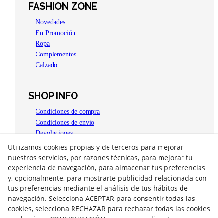
FASHION ZONE
Novedades
En Promoción
Ropa
Complementos
Calzado
SHOP INFO
Condiciones de compra
Condiciones de envío
Devoluciones
Aviso legal
Utilizamos cookies propias y de terceros para mejorar
Política de privacidad
nuestros servicios, por razones técnicas, para mejorar tu
Política de Cookies
experiencia de navegación, para almacenar tus preferencias
y, opcionalmente, para mostrarte publicidad relacionada con
OPEN 4 YOU
tus preferencias mediante el análisis de tus hábitos de
Plaça del Carme, 15
navegación. Selecciona ACEPTAR para consentir todas las
25300
Tàrrega
(
Lleida
)
España
cookies, selecciona RECHAZAR para rechazar todas las cookies
973 310 556