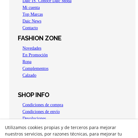
Daic IS. Conoce Daic Moda
Mi cuenta
Top Marcas
Daic News
Contacto
FASHION ZONE
Novedades
En Promoción
Ropa
Complementos
Calzado
SHOP INFO
Condiciones de compra
Condiciones de envío
Devoluciones
Aviso legal
Utilizamos cookies propias y de terceros para mejorar
Política de privacidad
nuestros servicios, por razones técnicas, para mejorar tu