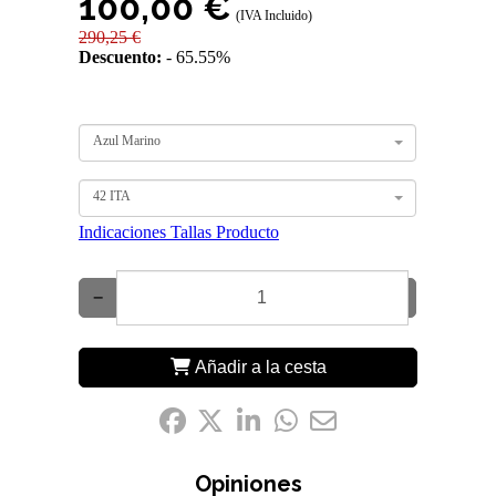
100,00 €
(IVA Incluido)
290,25 €
Descuento:
65.55%
Azul Marino
42 ITA
Indicaciones Tallas Producto
−
+
Añadir a la cesta
Compártelo:
Opiniones