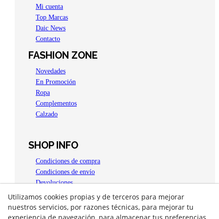
Mi cuenta
Top Marcas
Daic News
Contacto
FASHION ZONE
Novedades
En Promoción
Ropa
Complementos
Calzado
SHOP INFO
Condiciones de compra
Condiciones de envío
Devoluciones
Aviso legal
Utilizamos cookies propias y de terceros para mejorar
Política de privacidad
nuestros servicios, por razones técnicas, para mejorar tu
Política de Cookies
experiencia de navegación, para almacenar tus preferencias