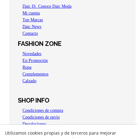
Daic IS. Conoce Daic Moda
Mi cuenta
Top Marcas
Daic News
Contacto
FASHION ZONE
Novedades
En Promoción
Ropa
Complementos
Calzado
SHOP INFO
Condiciones de compra
Condiciones de envío
Devoluciones
Aviso legal
Utilizamos cookies propias y de terceros para mejorar
Política de privacidad