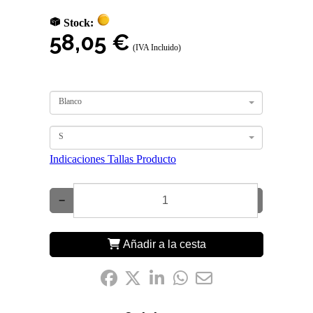
Stock:
58,05 €
(IVA Incluido)
Blanco
S
Indicaciones Tallas Producto
−
+
Añadir a la cesta
Compártelo: