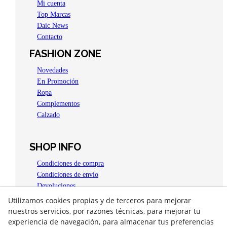
Mi cuenta
Top Marcas
Daic News
Contacto
FASHION ZONE
Novedades
En Promoción
Ropa
Complementos
Calzado
SHOP INFO
Condiciones de compra
Condiciones de envío
Devoluciones
Aviso legal
Utilizamos cookies propias y de terceros para mejorar
Política de privacidad
nuestros servicios, por razones técnicas, para mejorar tu
Política de Cookies
experiencia de navegación, para almacenar tus preferencias