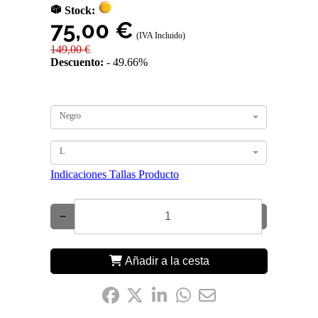
Stock:
75,00 €
(IVA Incluido)
149,00 €
Descuento:
49.66%
Negro
L
Indicaciones Tallas Producto
−
+
Añadir a la cesta
Compártelo: