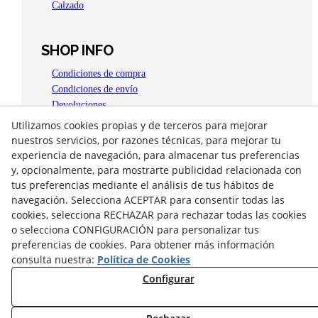
Calzado
SHOP INFO
Condiciones de compra
Condiciones de envío
Devoluciones
Aviso legal
Utilizamos cookies propias y de terceros para mejorar
Política de privacidad
nuestros servicios, por razones técnicas, para mejorar tu
Política de Cookies
experiencia de navegación, para almacenar tus preferencias
y, opcionalmente, para mostrarte publicidad relacionada con
OPEN 4 YOU
tus preferencias mediante el análisis de tus hábitos de
Plaça del Carme, 15
navegación. Selecciona ACEPTAR para consentir todas las
25300
Tàrrega
(
Lleida
)
España
cookies, selecciona RECHAZAR para rechazar todas las cookies
973 310 556
o selecciona CONFIGURACIÓN para personalizar tus
info@daic-moda.com
preferencias de cookies. Para obtener más información
consulta nuestra:
Política de Cookies
Configurar