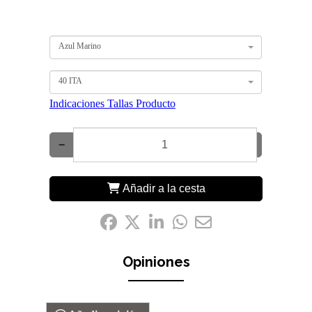
Azul Marino
40 ITA
Indicaciones Tallas Producto
−
+
Añadir a la cesta
Compártelo:
Opiniones