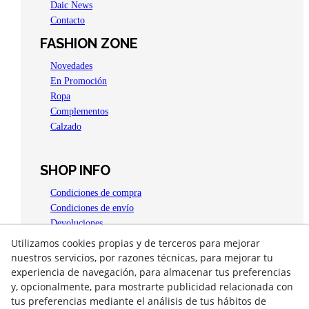
Daic News
Contacto
FASHION ZONE
Novedades
En Promoción
Ropa
Complementos
Calzado
SHOP INFO
Condiciones de compra
Condiciones de envío
Devoluciones
Aviso legal
Utilizamos cookies propias y de terceros para mejorar
Política de privacidad
nuestros servicios, por razones técnicas, para mejorar tu
Política de Cookies
experiencia de navegación, para almacenar tus preferencias
y, opcionalmente, para mostrarte publicidad relacionada con
OPEN 4 YOU
tus preferencias mediante el análisis de tus hábitos de