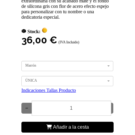
extraordinaria con su acabado mate y el fondo
de silicona gris con flor de acero efecto espejo
para personalizar con tu nombre o una
dedicatoria especial.
Stock:
36,00 €
(IVA Incluido)
Marrón
ÚNICA
Indicaciones Tallas Producto
−
+
Añadir a la cesta