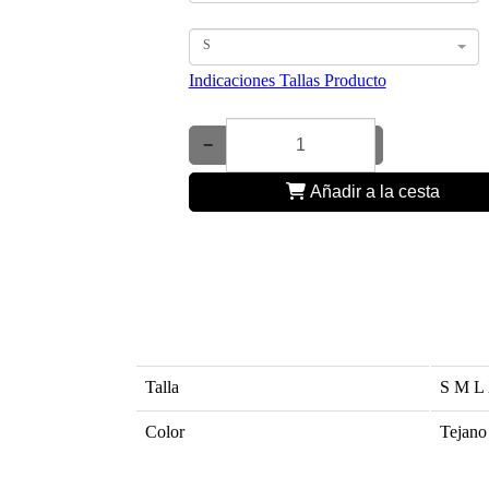
S
Indicaciones Tallas Producto
−
+
Añadir a la cesta
Talla
S
M
L
Color
Tejano