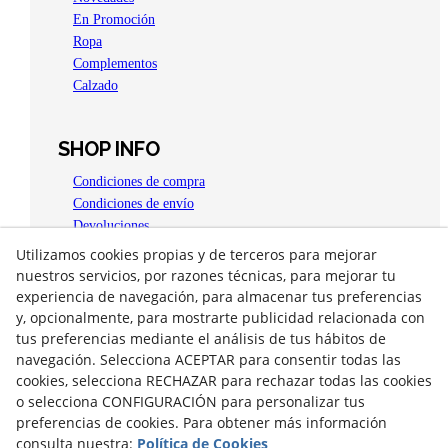
En Promoción
Ropa
Complementos
Calzado
SHOP INFO
Condiciones de compra
Condiciones de envío
Devoluciones
Aviso legal
Utilizamos cookies propias y de terceros para mejorar
Política de privacidad
nuestros servicios, por razones técnicas, para mejorar tu
Política de Cookies
experiencia de navegación, para almacenar tus preferencias
y, opcionalmente, para mostrarte publicidad relacionada con
OPEN 4 YOU
tus preferencias mediante el análisis de tus hábitos de
Plaça del Carme, 15
navegación. Selecciona ACEPTAR para consentir todas las
25300
Tàrrega
(
Lleida
)
España
cookies, selecciona RECHAZAR para rechazar todas las cookies
973 310 556
o selecciona CONFIGURACIÓN para personalizar tus
info@daic-moda.com
preferencias de cookies. Para obtener más información
consulta nuestra:
Política de Cookies